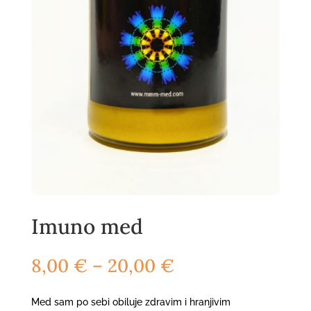
Imuno med
Raspon
8,00
€
–
20,00
€
cijena:
od
Med sam po sebi obiluje zdravim i hranjivim