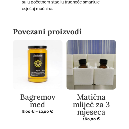
su u početnom stadiju trudnoće smanjuje
osjećaj mučnine.
Povezani proizvodi
Bagremov
Matična
med
mliječ za 3
mjeseca
Raspon
8,00
€
–
12,00
€
cijena:
160,00
€
od