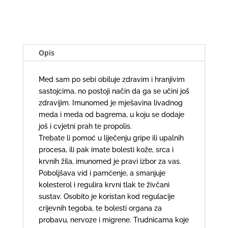
količina
Opis
Med sam po sebi obiluje zdravim i hranjivim
sastojcima, no postoji način da ga se učini još
zdravijim. Imunomed je mješavina livadnog
meda i meda od bagrema, u koju se dodaje
još i cvjetni prah te propolis.
Trebate li pomoć u liječenju gripe ili upalnih
procesa, ili pak imate bolesti kože, srca i
krvnih žila, imunomed je pravi izbor za vas.
Poboljšava vid i pamćenje, a smanjuje
kolesterol i regulira krvni tlak te živčani
sustav. Osobito je koristan kod regulacije
crijevnih tegoba, te bolesti organa za
probavu, nervoze i migrene. Trudnicama koje