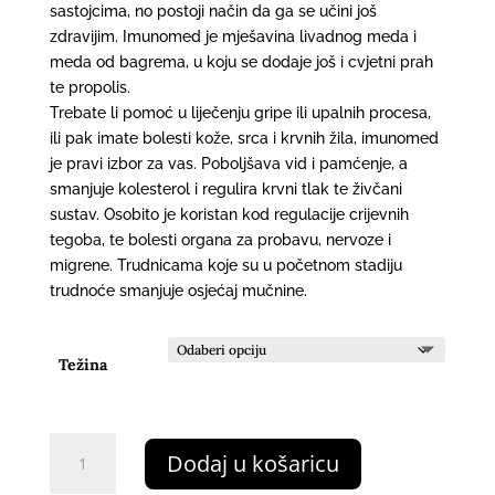
8,00 €
sastojcima, no postoji način da ga se učini još
do
zdravijim. Imunomed je mješavina livadnog meda i
20,00 €
meda od bagrema, u koju se dodaje još i cvjetni prah
te propolis.
Trebate li pomoć u liječenju gripe ili upalnih procesa,
ili pak imate bolesti kože, srca i krvnih žila, imunomed
je pravi izbor za vas. Poboljšava vid i pamćenje, a
smanjuje kolesterol i regulira krvni tlak te živčani
sustav. Osobito je koristan kod regulacije crijevnih
tegoba, te bolesti organa za probavu, nervoze i
migrene. Trudnicama koje su u početnom stadiju
trudnoće smanjuje osjećaj mučnine.
Težina
Imuno
Dodaj u košaricu
med