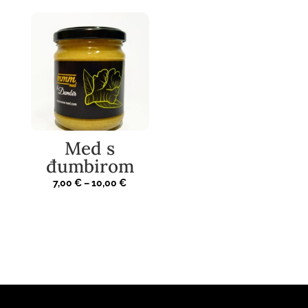
8,00 €
do
12,00 €
Med s
đumbirom
Raspon
7,00
€
–
10,00
€
cijena:
od
7,00 €
do
10,00 €